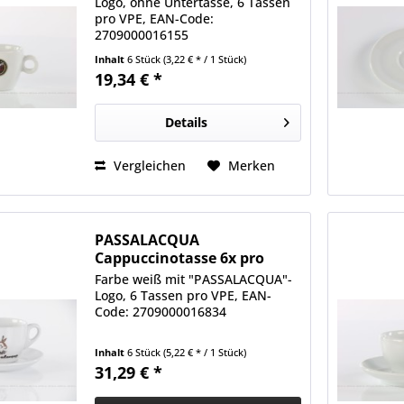
Logo, ohne Untertasse, 6 Tassen
pro VPE, EAN-Code:
2709000016155
Inhalt
6 Stück
(3,22 € * / 1 Stück)
19,34 € *
Details
Vergleichen
Merken
PASSALACQUA
Cappuccinotasse 6x pro
Karton
Farbe weiß mit "PASSALACQUA"-
Logo, 6 Tassen pro VPE, EAN-
Code: 2709000016834
Inhalt
6 Stück
(5,22 € * / 1 Stück)
31,29 € *