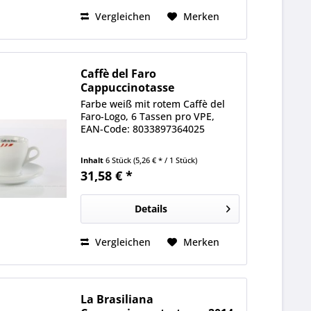
Vergleichen
Merken
Caffè del Faro
Cappuccinotasse
[Abverkauf] 6x...
Farbe weiß mit rotem Caffè del
Faro-Logo, 6 Tassen pro VPE,
EAN-Code: 8033897364025
Inhalt
6 Stück
(5,26 € * / 1 Stück)
31,58 € *
Details
Vergleichen
Merken
La Brasiliana