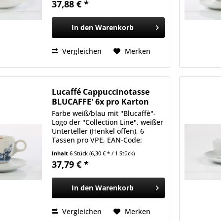
37,88 € *
2709000013482
In den
Warenkorb
Vergleichen
Merken
Lucaffé Cappuccinotasse
BLUCAFFE' 6x pro Karton
Farbe weiß/blau mit "Blucaffè"-
Logo der "Collection Line", weißer
Unterteller (Henkel offen), 6
Tassen pro VPE, EAN-Code:
2709000013512
Inhalt
6 Stück
(6,30 € * / 1 Stück)
37,79 € *
In den
Warenkorb
Vergleichen
Merken