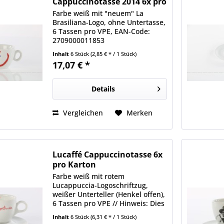
Cappuccinotasse 2014 6x pro
Karton
Farbe weiß mit "neuem" La
Brasiliana-Logo, ohne Untertasse,
6 Tassen pro VPE, EAN-Code:
2709000011853
Inhalt
6 Stück
(2,85 € * / 1 Stück)
17,07 € *
Details
Vergleichen
Merken
Lucaffé Cappuccinotasse 6x
pro Karton
Farbe weiß mit rotem
Lucappuccia-Logoschriftzug,
weißer Unterteller (Henkel offen),
6 Tassen pro VPE // Hinweis: Dies
ist das Nachfolgemodell der
Inhalt
6 Stück
(6,31 € * / 1 Stück)
Artikel-Nummer 1050., EAN-Code: