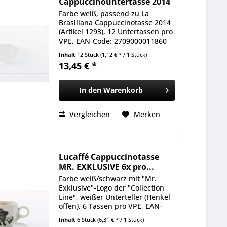
Cappuccinountertasse 2014
12x pro...
Farbe weiß, passend zu La
Brasiliana Cappuccinotasse 2014
(Artikel 1293), 12 Untertassen pro
VPE, EAN-Code: 2709000011860
Inhalt
12 Stück
(1,12 € * / 1 Stück)
13,45 € *
In den
Warenkorb
Vergleichen
Merken
Lucaffé Cappuccinotasse
MR. EXKLUSIVE 6x pro...
Farbe weiß/schwarz mit "Mr.
Exklusive"-Logo der "Collection
Line", weißer Unterteller (Henkel
offen), 6 Tassen pro VPE, EAN-
Code: 2709000013505
Inhalt
6 Stück
(6,31 € * / 1 Stück)