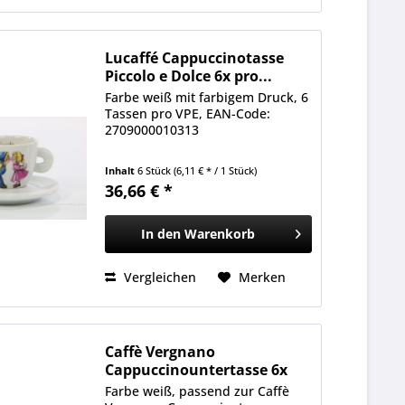
Lucaffé Cappuccinotasse
Piccolo e Dolce 6x pro...
Farbe weiß mit farbigem Druck, 6
Tassen pro VPE, EAN-Code:
2709000010313
Inhalt
6 Stück
(6,11 € * / 1 Stück)
36,66 € *
In den
Warenkorb
Vergleichen
Merken
Caffè Vergnano
Cappuccinountertasse 6x
pro Karton
Farbe weiß, passend zur Caffè