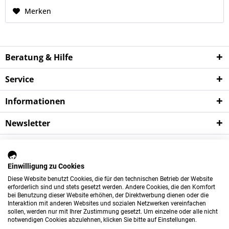
Merken
Beratung & Hilfe
Service
Informationen
Newsletter
*
Wichtige Hinweise:
Alle Preise verstehen sich zzgl. der gesetzlichen
Mehrwertsteuer sowie zzgl.
Versandkosten
und ggf.
Einwilligung zu Cookies
Nachnahmegebühren, sofern nicht anders beschrieben.
Diese Website benutzt Cookies, die für den technischen Betrieb der Website
erforderlich sind und stets gesetzt werden. Andere Cookies, die den Komfort
Das Angebot dieses Shops richtet sich ausschließlich an gewerbliche
bei Benutzung dieser Website erhöhen, der Direktwerbung dienen oder die
Kunden.
Der Mindestbestellwert beträgt 75 Euro.
Interaktion mit anderen Websites und sozialen Netzwerken vereinfachen
sollen, werden nur mit Ihrer Zustimmung gesetzt. Um einzelne oder alle nicht
Newsletter
Über uns
Kontakt
notwendigen Cookies abzulehnen, klicken Sie bitte auf Einstellungen.