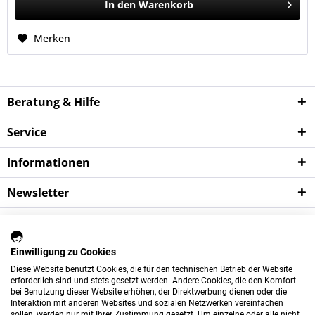
In den
Warenkorb
Merken
Beratung & Hilfe
Service
Informationen
Newsletter
*
Wichtige Hinweise:
Alle Preise verstehen sich zzgl. der gesetzlichen
Mehrwertsteuer sowie zzgl.
Versandkosten
und ggf.
Einwilligung zu Cookies
Nachnahmegebühren, sofern nicht anders beschrieben.
Diese Website benutzt Cookies, die für den technischen Betrieb der Website
erforderlich sind und stets gesetzt werden. Andere Cookies, die den Komfort
Das Angebot dieses Shops richtet sich ausschließlich an gewerbliche
bei Benutzung dieser Website erhöhen, der Direktwerbung dienen oder die
Kunden.
Der Mindestbestellwert beträgt 75 Euro.
Interaktion mit anderen Websites und sozialen Netzwerken vereinfachen
sollen, werden nur mit Ihrer Zustimmung gesetzt. Um einzelne oder alle nicht