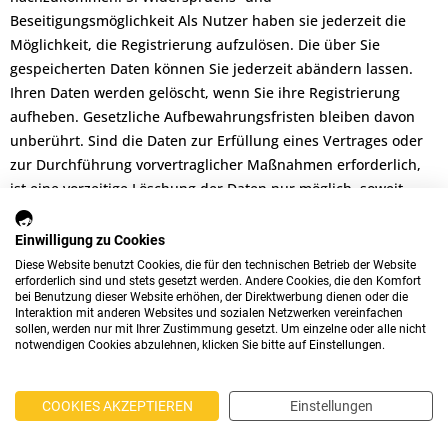
Beseitigungsmöglichkeit Als Nutzer haben sie jederzeit die
Möglichkeit, die Registrierung aufzulösen. Die über Sie
gespeicherten Daten können Sie jederzeit abändern lassen.
Ihren Daten werden gelöscht, wenn Sie ihre Registrierung
aufheben. Gesetzliche Aufbewahrungsfristen bleiben davon
unberührt. Sind die Daten zur Erfüllung eines Vertrages oder
zur Durchführung vorvertraglicher Maßnahmen erforderlich,
ist eine vorzeitige Löschung der Daten nur möglich, soweit
nicht vertragliche oder gesetzliche Verpflichtungen einer
Löschung entgegenstehen. IX. Kontaktformular und E-Mail-
Einwilligung zu Cookies
Kontakt 1. Beschreibung und Umfang der Datenverarbeitung
Diese Website benutzt Cookies, die für den technischen Betrieb der Website
erforderlich sind und stets gesetzt werden. Andere Cookies, die den Komfort
Auf unserer Internetseite ist ein Kontaktformular vorhanden,
bei Benutzung dieser Website erhöhen, der Direktwerbung dienen oder die
welches für die elektronische Kontaktaufnahme genutzt
Interaktion mit anderen Websites und sozialen Netzwerken vereinfachen
sollen, werden nur mit Ihrer Zustimmung gesetzt. Um einzelne oder alle nicht
werden kann. Nimmt ein Nutzer diese Möglichkeit wahr, so
notwendigen Cookies abzulehnen, klicken Sie bitte auf Einstellungen.
werden die in der Eingabemaske eingegeben Daten an uns
übermittelt und gespeichert. Welche personenbezogenen
Daten erhoben und übermittelt werden, ergibt sich aus der
COOKIES AKZEPTIEREN
Einstellungen
jeweiligen Eingabemaske. Im Zeitpunkt der Absendung der