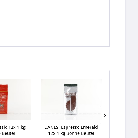
ssic 12x 1 kg
DANESI Espresso Emerald
Barbera Caf
 Beutel
12x 1 kg Bohne Beutel
kg Boh