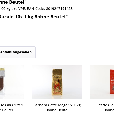
ohne Beutel"
10,00 kg pro VPE, EAN-Code: 8019247191428
ucale 10x 1 kg Bohne Beutel"
enfalls angesehen
sso ORO 12x 1
Barbera Caffè Mago 9x 1 kg
Lucaffé Cla
e Beutel
Bohne Beutel
Bohne