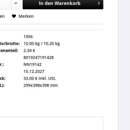
In den
Warenkorb
hen
Merken
1056
to/brutto:
10,00 kg / 10,20 kg
enanteil:
2,34 €
8019247191428
r.:
NN19142
15.12.2027
ck:
33,00 € inkl. USt.
L):
299x398x398 mm