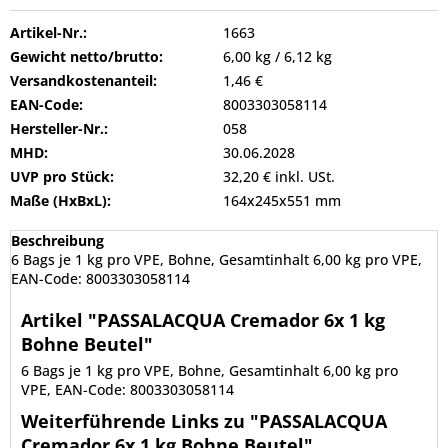
Artikel-Nr.:
1663
Gewicht netto/brutto:
6,00 kg / 6,12 kg
Versandkostenanteil:
1,46 €
EAN-Code:
8003303058114
Hersteller-Nr.:
058
MHD:
30.06.2028
UVP pro Stück:
32,20 € inkl. USt.
Maße (HxBxL):
164x245x551 mm
Beschreibung
6 Bags je 1 kg pro VPE, Bohne, Gesamtinhalt 6,00 kg pro VPE,
EAN-Code: 8003303058114
Artikel "PASSALACQUA Cremador 6x 1 kg
Bohne Beutel"
6 Bags je 1 kg pro VPE, Bohne, Gesamtinhalt 6,00 kg pro
VPE, EAN-Code: 8003303058114
Weiterführende Links zu "PASSALACQUA
Cremador 6x 1 kg Bohne Beutel"