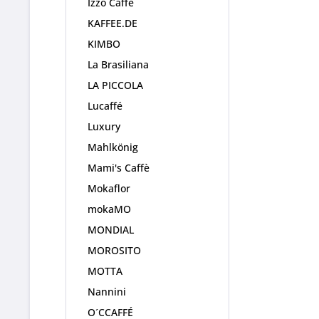
Izzo Caffè
KAFFEE.DE
KIMBO
La Brasiliana
LA PICCOLA
Lucaffé
Luxury
Mahlkönig
Mami's Caffè
Mokaflor
mokaMO
MONDIAL
MOROSITO
MOTTA
Nannini
O´CCAFFÉ