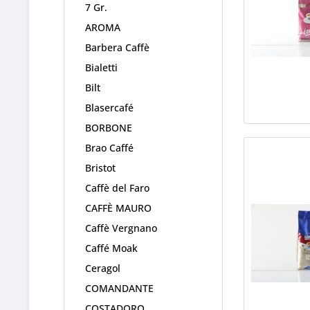
7 Gr.
AROMA
Barbera Caffè
Bialetti
Bilt
Blasercafé
BORBONE
Brao Caffé
Bristot
Caffè del Faro
CAFFÈ MAURO
Caffè Vergnano
Caffé Moak
Ceragol
COMANDANTE
COSTADORO