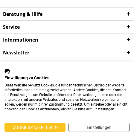
Beratung & Hilfe
Service
Informationen
Newsletter
*
Wichtige Hinweise:
Alle Preise verstehen sich zzgl. der gesetzlichen
Mehrwertsteuer sowie zzgl.
Versandkosten
und ggf.
Einwilligung zu Cookies
Nachnahmegebühren, sofern nicht anders beschrieben.
Diese Website benutzt Cookies, die für den technischen Betrieb der Website
Das Angebot dieses Shops richtet sich ausschließlich an gewerbliche
erforderlich sind und stets gesetzt werden. Andere Cookies, die den Komfort
bei Benutzung dieser Website erhöhen, der Direktwerbung dienen oder die
Kunden.
Der Mindestbestellwert beträgt 75 Euro.
Interaktion mit anderen Websites und sozialen Netzwerken vereinfachen
sollen, werden nur mit Ihrer Zustimmung gesetzt. Um einzelne oder alle nicht
Newsletter
Über uns
Kontakt
notwendigen Cookies abzulehnen, klicken Sie bitte auf Einstellungen.
Versand und Zahlungsbedingungen
Datenschutz
AGB
COOKIES AKZEPTIEREN
Einstellungen
Impressum