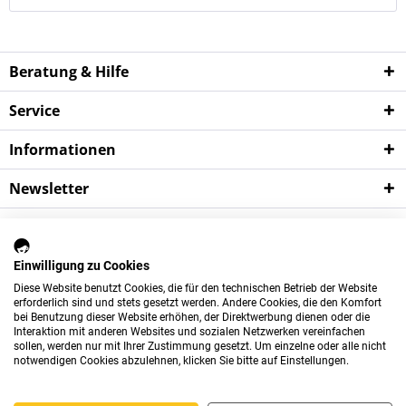
Beratung & Hilfe
Service
Informationen
Newsletter
*
Wichtige Hinweise:
Alle Preise verstehen sich zzgl. der gesetzlichen
Mehrwertsteuer sowie zzgl.
Versandkosten
und ggf.
Einwilligung zu Cookies
Nachnahmegebühren, sofern nicht anders beschrieben.
Diese Website benutzt Cookies, die für den technischen Betrieb der Website
Das Angebot dieses Shops richtet sich ausschließlich an gewerbliche
erforderlich sind und stets gesetzt werden. Andere Cookies, die den Komfort
bei Benutzung dieser Website erhöhen, der Direktwerbung dienen oder die
Kunden.
Der Mindestbestellwert beträgt 75 Euro.
Interaktion mit anderen Websites und sozialen Netzwerken vereinfachen
sollen, werden nur mit Ihrer Zustimmung gesetzt. Um einzelne oder alle nicht
Newsletter
Über uns
Kontakt
notwendigen Cookies abzulehnen, klicken Sie bitte auf Einstellungen.
Versand und Zahlungsbedingungen
Datenschutz
AGB