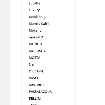
Lucaffé
Luxury
Mahlkönig
Mami's Caffè
Mokaflor
mokaMO
MONDIAL
MOROSITO
MOTTA
Nannini
O´CCAFFÉ
PASCUCCI
Mrs. Rose
PASSALACQUA
PELLINI
KAFFEE