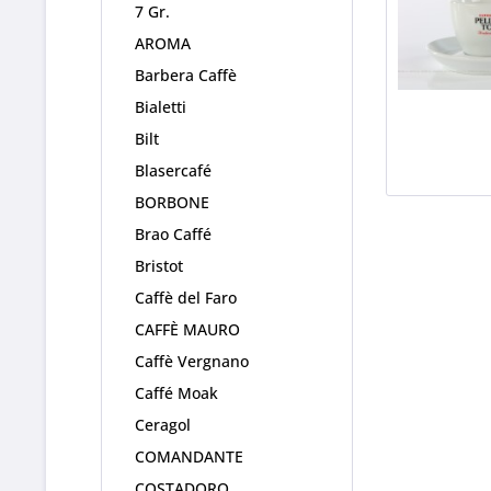
7 Gr.
AROMA
Barbera Caffè
Bialetti
Bilt
Blasercafé
BORBONE
Brao Caffé
Bristot
Caffè del Faro
CAFFÈ MAURO
Caffè Vergnano
Caffé Moak
Ceragol
COMANDANTE
COSTADORO