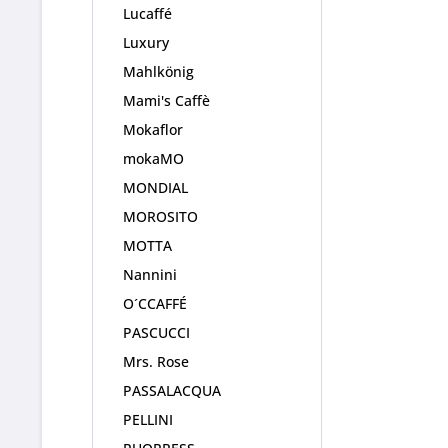
Lucaffé
Luxury
Mahlkönig
Mami's Caffè
Mokaflor
mokaMO
MONDIAL
MOROSITO
MOTTA
Nannini
O´CCAFFÉ
PASCUCCI
Mrs. Rose
PASSALACQUA
PELLINI