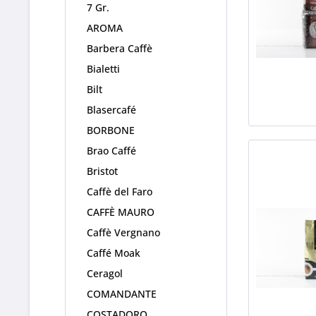
7 Gr.
AROMA
Barbera Caffè
Bialetti
Bilt
Blasercafé
BORBONE
Brao Caffé
Bristot
Caffè del Faro
CAFFÈ MAURO
Caffè Vergnano
Caffé Moak
Ceragol
COMANDANTE
COSTADORO