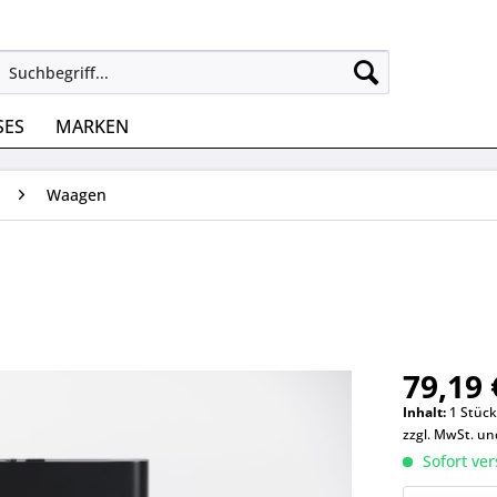
SES
MARKEN
Waagen
79,19 
Inhalt:
1 Stüc
zzgl. MwSt. u
Sofort ver