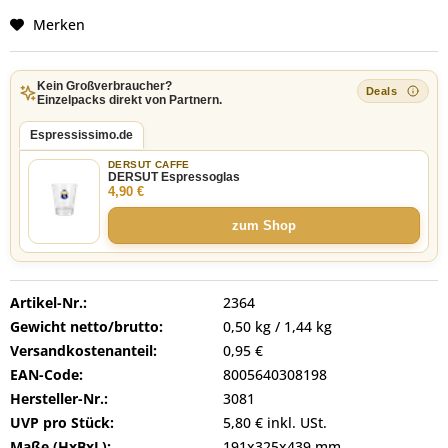
Merken
Kein Großverbraucher?
Einzelpacks direkt von Partnern.
Espressissimo.de
DERSUT CAFFE
DERSUT Espressoglas
4,90 €
zum Shop
Artikel-Nr.:
2364
Gewicht netto/brutto:
0,50 kg / 1,44 kg
Versandkostenanteil:
0,95 €
EAN-Code:
8005640308198
Hersteller-Nr.:
3081
UVP pro Stück:
5,80 € inkl. USt.
Maße (HxBxL):
191x325x439 mm