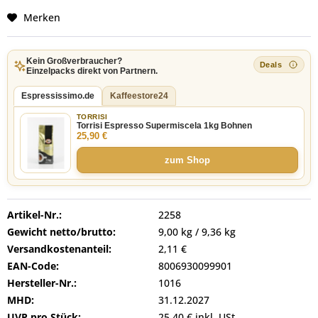
Merken
Kein Großverbraucher?
Einzelpacks direkt von Partnern.
Espressissimo.de
Kaffeestore24
TORRISI
Torrisi Espresso Supermiscela 1kg Bohnen
25,90 €
zum Shop
Artikel-Nr.:
2258
Gewicht netto/brutto:
9,00 kg / 9,36 kg
Versandkostenanteil:
2,11 €
EAN-Code:
8006930099901
Hersteller-Nr.:
1016
MHD:
31.12.2027
UVP pro Stück:
25,40 € inkl. USt.