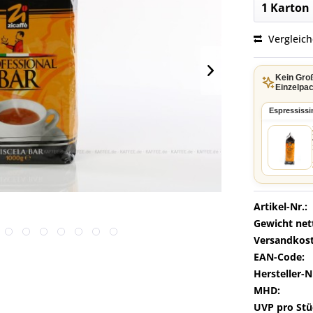
Vergleic
Kein Gro
Einzelpac
Espressiss
Artikel-Nr.:
Gewicht net
Versandkost
EAN-Code:
Hersteller-N
MHD:
UVP pro Stü