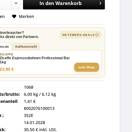
In den
Warenkorb
hen
Merken
ßverbraucher?
NETZWERK-DEALS
ks direkt von Partnern.
imo.de
Kaffeestore24
ZICAFFE
Zicaffe Espressobohnen Professional Bar
1kg
zum Shop
23,90 €
1068
to/brutto:
6,00 kg / 6,12 kg
enanteil:
1,41 €
8002076100013
r.:
352E
14.01.2028
ck:
30,50 € inkl. USt.