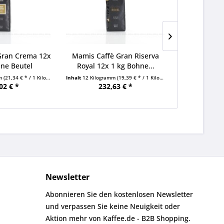
Gran Crema 12x
Mamis Caffè Gran Riserva
MOAK Soava
ne Beutel
Royal 12x 1 kg Bohne...
B
mm
(21,34 € * / 1 Kilogramm)
Inhalt
12 Kilogramm
(19,39 € * / 1 Kilogramm)
Inhalt
6 Kilogra
02 € *
232,63 € *
109
Newsletter
Abonnieren Sie den kostenlosen Newsletter
und verpassen Sie keine Neuigkeit oder
Aktion mehr von Kaffee.de - B2B Shopping.