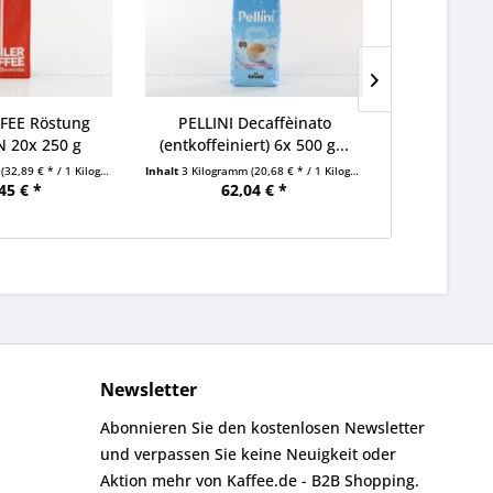
FEE Röstung
PELLINI Decaffèinato
Lucaffé Picc
20x 250 g
(entkoffeiniert) 6x 500 g...
kg Boh
ne...
m
(32,89 € * / 1 Kilogramm)
Inhalt
3 Kilogramm
(20,68 € * / 1 Kilogramm)
Inhalt
12 Kilogr
45 € *
62,04 € *
278
Newsletter
Abonnieren Sie den kostenlosen Newsletter
und verpassen Sie keine Neuigkeit oder
Aktion mehr von Kaffee.de - B2B Shopping.