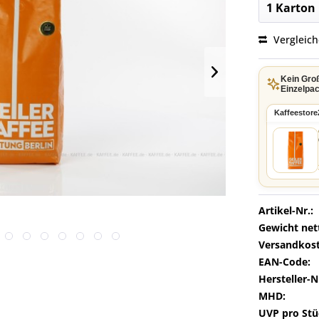
Vergleic
Kein Gro
Einzelpac
Kaffeestore
Artikel-Nr.:
Gewicht net
Versandkost
EAN-Code:
Hersteller-N
MHD:
UVP pro Stü