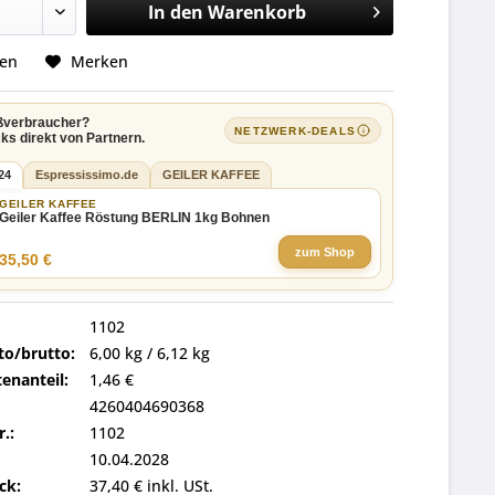
In den
Warenkorb
hen
Merken
ßverbraucher?
NETZWERK-DEALS
ks direkt von Partnern.
24
Espressissimo.de
GEILER KAFFEE
GEILER KAFFEE
Geiler Kaffee Röstung BERLIN 1kg Bohnen
zum Shop
35,50 €
1102
to/brutto:
6,00 kg / 6,12 kg
enanteil:
1,46 €
4260404690368
r.:
1102
10.04.2028
ck:
37,40 € inkl. USt.