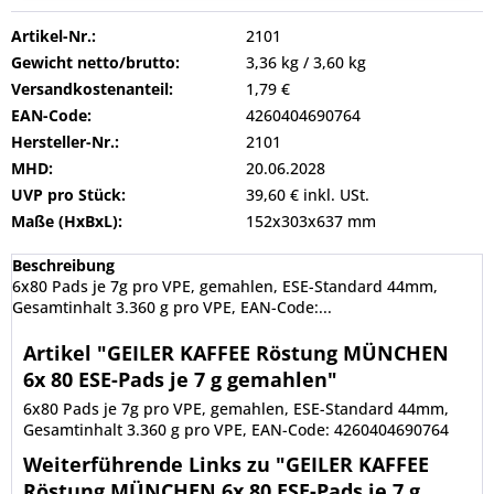
Artikel-Nr.:
2101
Gewicht netto/brutto:
3,36 kg / 3,60 kg
Versandkostenanteil:
1,79 €
EAN-Code:
4260404690764
Hersteller-Nr.:
2101
MHD:
20.06.2028
UVP pro Stück:
39,60 € inkl. USt.
Maße (HxBxL):
152x303x637 mm
Beschreibung
6x80 Pads je 7g pro VPE, gemahlen, ESE-Standard 44mm,
Gesamtinhalt 3.360 g pro VPE, EAN-Code:...
Artikel "GEILER KAFFEE Röstung MÜNCHEN
6x 80 ESE-Pads je 7 g gemahlen"
6x80 Pads je 7g pro VPE, gemahlen, ESE-Standard 44mm,
Gesamtinhalt 3.360 g pro VPE, EAN-Code: 4260404690764
Weiterführende Links zu "GEILER KAFFEE
Röstung MÜNCHEN 6x 80 ESE-Pads je 7 g