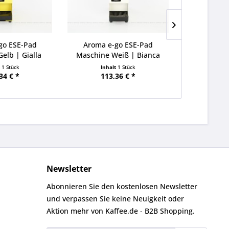
go ESE-Pad
Aroma e-go ESE-Pad
Aroma e
elb | Gialla
Maschine Weiß | Bianca
Maschine Rot
t
1 Stück
Inhalt
1 Stück
Inha
34 € *
113,36 € *
120
Newsletter
Abonnieren Sie den kostenlosen Newsletter
und verpassen Sie keine Neuigkeit oder
Aktion mehr von Kaffee.de - B2B Shopping.