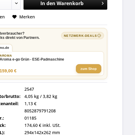
In den
Warenkorb
hen
Merken
ßverbraucher?
NETZWERK-DEALS
ks direkt von Partnern.
imo.de
AROMA
Aroma e-go Grün - ESE-Padmaschine
zum Shop
159,00 €
2547
to/brutto:
4,05 kg / 3,82 kg
enanteil:
1,13 €
8052879791208
r.:
01185
ck:
174,60 € inkl. USt.
L):
294x142x262 mm