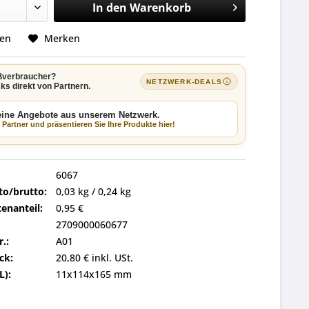
In den
Warenkorb
hen
Merken
ßverbraucher?
NETZWERK-DEALS
ks direkt von Partnern.
keine Angebote aus unserem Netzwerk.
Partner und präsentieren Sie Ihre Produkte hier!
6067
to/brutto:
0,03 kg / 0,24 kg
enanteil:
0,95 €
2709000060677
r.:
A01
ck:
20,80 € inkl. USt.
L):
11x114x165 mm