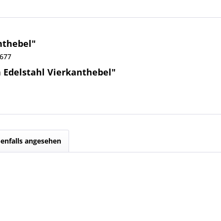
anthebel"
0677
a Edelstahl Vierkanthebel"
enfalls angesehen