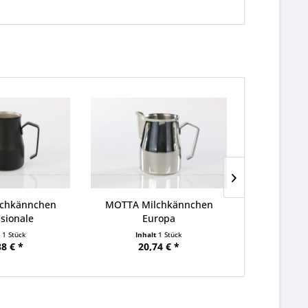
chkännchen
MOTTA Milchkännchen
MOTTA Mi
ssionale
Europa
E
t
1 Stück
Inhalt
1 Stück
Inha
38 € *
20,74 € *
18