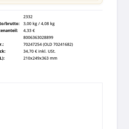
2332
to/brutto:
3,00 kg / 4,08 kg
enanteil:
4,33 €
8006363028899
r.:
70247254 (OLD 70241682)
ck:
34,70 € inkl. USt.
L):
210x249x363 mm