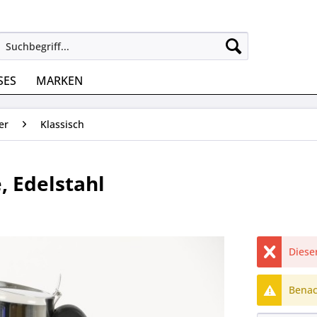
SES
MARKEN
er
Klassisch
, Edelstahl
Dieser
Benach