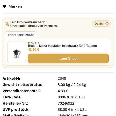
Merken
Kein Großverbraucher?
Einzelpacks direkt von Partnern.
Espressissimo.de
BIALETTI
Bialetti Moka Induktion in schwarz für 2 Tassen
41,90 €
zum Shop
Artikel-Nr.:
2340
Gewicht netto/brutto:
3,00 kg / 2,24 kg
Versandkostenanteil:
4,33 €
EAN-Code:
8006363029100
Hersteller-Nr.:
70246932
UVP pro Stück:
38,00 € inkl. USt.
Maße (HxBxL):
184x201x267 mm