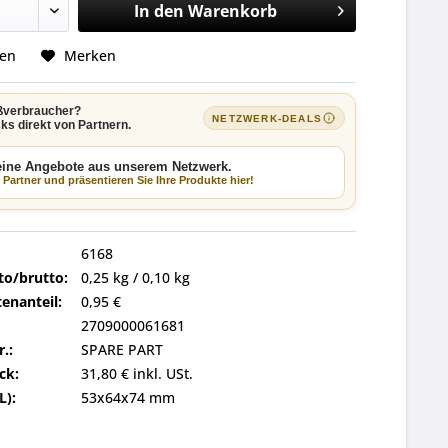
In den
Warenkorb
hen
Merken
ßverbraucher?
NETZWERK-DEALS
ks direkt von Partnern.
keine Angebote aus unserem Netzwerk.
Partner und präsentieren Sie Ihre Produkte hier!
6168
to/brutto:
0,25 kg / 0,10 kg
enanteil:
0,95 €
2709000061681
r.:
SPARE PART
ck:
31,80 € inkl. USt.
L):
53x64x74 mm