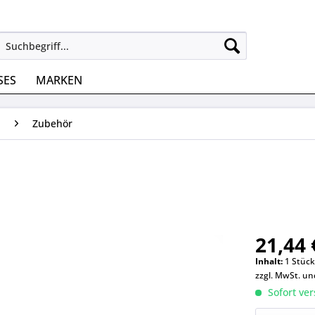
SES
MARKEN
n
Zubehör
21,44 
Inhalt:
1 Stüc
zzgl. MwSt. u
Sofort ver