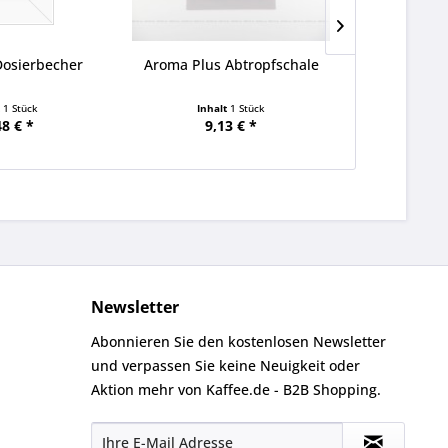
Dosierbecher
Aroma Plus Abtropfschale
PUQPRESS Q
G
t
1 Stück
Inhalt
1 Stück
Inha
48 € *
9,13 € *
601
Newsletter
Abonnieren Sie den kostenlosen Newsletter
und verpassen Sie keine Neuigkeit oder
Aktion mehr von Kaffee.de - B2B Shopping.