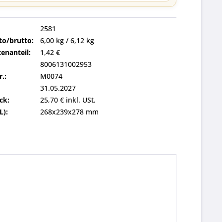
2581
to/brutto:
6,00 kg / 6,12 kg
enanteil:
1,42 €
8006131002953
r.:
M0074
31.05.2027
ck:
25,70 € inkl. USt.
L):
268x239x278 mm