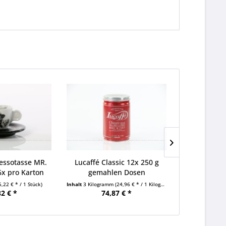
ressotasse MR.
Lucaffé Classic 12x 250 g
Lucaffé Cl
x pro Karton
gemahlen Dosen
Bohn
5,22 € * / 1 Stück)
Inhalt
3 Kilogramm
(24,96 € * / 1 Kilogramm)
Inhalt
3 Kilogra
32 € *
74,87 € *
74