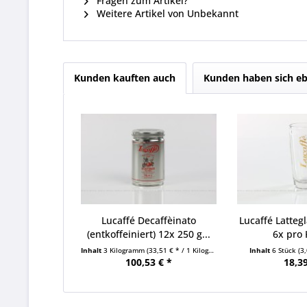
Fragen zum Artikel?
Weitere Artikel von Unbekannt
Kunden kauften auch
Kunden haben sich eb
Lucaffé Decaffèinato
Lucaffé Latteg
(entkoffeiniert) 12x 250 g...
6x pro 
Inhalt
3 Kilogramm
(33,51 € * / 1 Kilogramm)
Inhalt
6 Stück
(3
100,53 € *
18,39