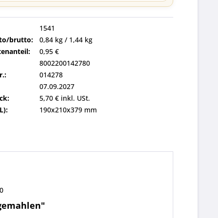
1541
to/brutto:
0,84 kg / 1,44 kg
enanteil:
0,95 €
8002200142780
r.:
014278
07.09.2027
ck:
5,70 € inkl. USt.
L):
190x210x379 mm
0
 gemahlen"