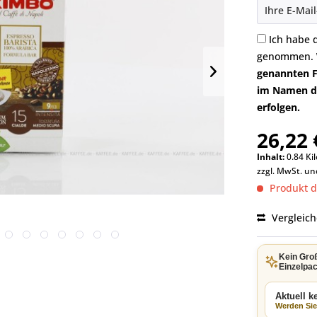
Ich habe 
genommen.
genannten F
im Namen di
erfolgen.
26,22 
Inhalt:
0.84 Ki
zzgl. MwSt. u
Produkt de
Vergleic
Kein Gro
Einzelpac
Aktuell 
Werden Sie 