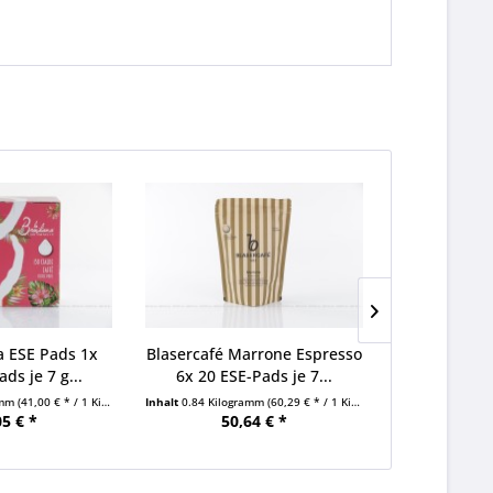
na ESE Pads 1x
Blasercafé Marrone Espresso
Blasercafé L
ds je 7 g...
6x 20 ESE-Pads je 7...
ESE-Pad
amm
(41,00 € * / 1 Kilogramm)
Inhalt
0.84 Kilogramm
(60,29 € * / 1 Kilogramm)
Inhalt
0.84 Kilo
05 € *
50,64 € *
50