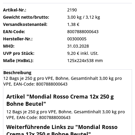
Artikel-Nr.:
2190
Gewicht netto/brutto:
3,00 kg / 3,12 kg
Versandkostenanteil:
1,38 €
EAN-Code:
8007888000643
Hersteller-Nr.:
00300005
MHD:
31.03.2028
UVP pro Stück:
9,20 € inkl. USt.
Maße (HxBxL):
125x224x538 mm
Beschreibung
12 Bags je 250 g pro VPE, Bohne, Gesamtinhalt 3,00 kg pro
VPE, EAN-Code: 8007888000643
Artikel "Mondial Rosso Crema 12x 250 g
Bohne Beutel"
12 Bags je 250 g pro VPE, Bohne, Gesamtinhalt 3,00 kg pro
VPE, EAN-Code: 8007888000643
Weiterführende Links zu "Mondial Rosso
Crema 12x 250 g Bohne Beutel"