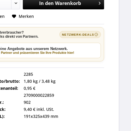
In den
Warenkorb
hen
Merken
ßverbraucher?
NETZWERK-DEALS
ks direkt von Partnern.
keine Angebote aus unserem Netzwerk.
Partner und präsentieren Sie Ihre Produkte hier!
2285
to/brutto:
1,80 kg / 3,48 kg
enanteil:
0,95 €
2709000022859
r.:
902
ck:
9,40 € inkl. USt.
L):
191x325x439 mm