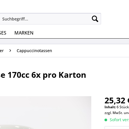
SES
MARKEN
er
Cappuccinotassen
e 170cc 6x pro Karton
25,32 
Inhalt:
6 Stück
zzgl. MwSt. u
Sofort ver