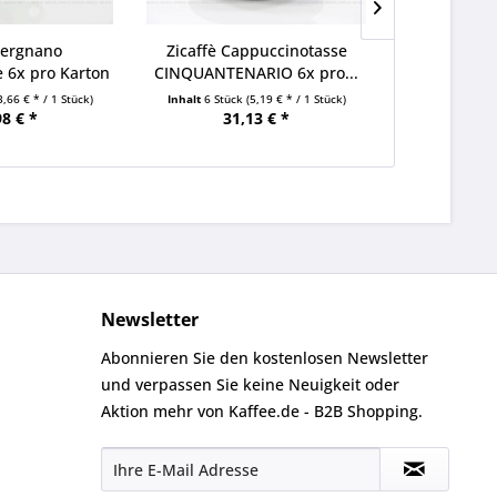
Vergnano
Zicaffè Cappuccinotasse
Zicaffè 
e 6x pro Karton
CINQUANTENARIO 6x pro...
CINQUANTE
K
3,66 € * / 1 Stück)
Inhalt
6 Stück
(5,19 € * / 1 Stück)
Inhalt
6 Stüc
98 € *
31,13 € *
20
Newsletter
Abonnieren Sie den kostenlosen Newsletter
und verpassen Sie keine Neuigkeit oder
Aktion mehr von Kaffee.de - B2B Shopping.