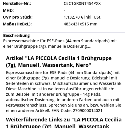
Hersteller-Nr.:
CEC1GR0NT4S4PXX
MHD:
-
UVP pro Stück:
1.132,70 € inkl. USt.
Maße (HxBxL):
483x431x515 mm
Beschreibung
Espressomaschine für ESE-Pads (44 mm Standardpads) mit
einer Brühgruppe (7g), manuelle Dosierung,...
Artikel "LA PICCOLA Cecilia 1 Brühgruppe
(7g), Manuell, Wassertank, Nero"
Espressomaschine für ESE-Pads (44 mm Standardpads) mit
einer Brühgruppe (7g), manuelle Dosierung, Edelstahl mit
Seitenteilen in schwarz, Milchaufschäumer und Wassertank
Diese Maschine ist in weiteren Ausführungen erhältlich:
zum Beispiel mit anderer Brühgruppe - 14g Pads,
automatischer Dosierung, in anderen Farben und auch mit
Festwasseranschluss. Sprechen Sie uns an, bzw. wählen Sie
einen anderen Artikel!, EAN-Code: 2709000014021
Weiterführende Links zu "LA PICCOLA Cecilia
1 Brühgruppe (7g), Manuell, Wassertank,