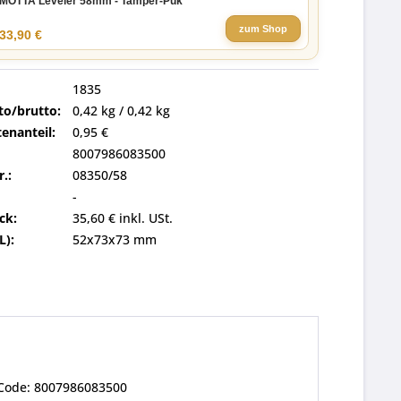
MOTTA Leveler 58mm - Tamper-Puk
zum Shop
33,90 €
1835
to/brutto:
0,42 kg / 0,42 kg
enanteil:
0,95 €
8007986083500
r.:
08350/58
-
ck:
35,60 € inkl. USt.
L):
52x73x73 mm
N-Code: 8007986083500