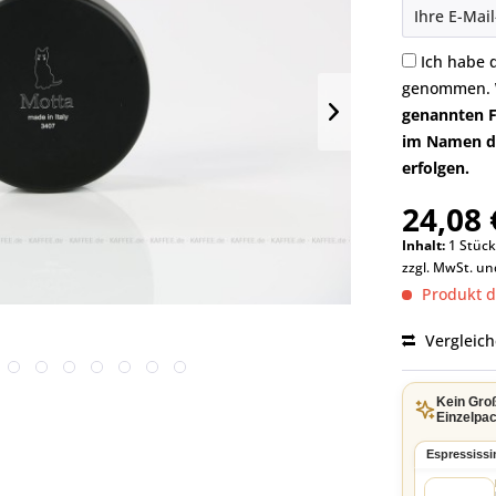
Ich habe 
genommen.
genannten F
im Namen di
erfolgen.
24,08 
Inhalt:
1 Stüc
zzgl. MwSt. u
Produkt de
Vergleic
Kein Gro
Einzelpac
Espressiss