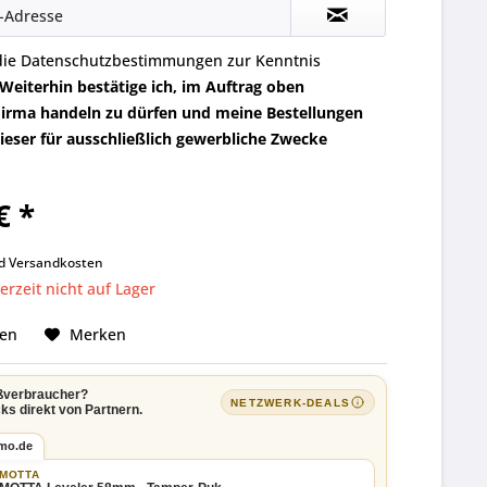
die
Datenschutzbestimmungen
zur Kenntnis
Weiterhin bestätige ich, im Auftrag oben
irma handeln zu dürfen und meine Bestellungen
eser für ausschließlich gewerbliche Zwecke
€ *
k
nd
Versandkosten
rzeit nicht auf Lager
hen
Merken
ßverbraucher?
NETZWERK-DEALS
ks direkt von Partnern.
imo.de
MOTTA