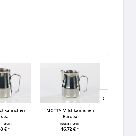
chkännchen
MOTTA Milchkännchen
MOTTA
ropa
Europa
Andrü
t
1 Stück
Inhalt
1 Stück
Inha
43 € *
16,72 € *
21