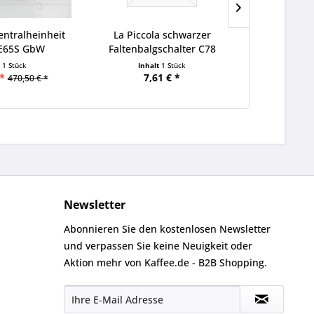
ntralheinheit
La Piccola schwarzer
La Piccol
 E65S GbW
Faltenbalgschalter C78
Dampfeinhe
t
1 Stück
Inhalt
1 Stück
Inha
*
7,61 € *
29
470,50 € *
Newsletter
Abonnieren Sie den kostenlosen Newsletter
und verpassen Sie keine Neuigkeit oder
Aktion mehr von Kaffee.de - B2B Shopping.