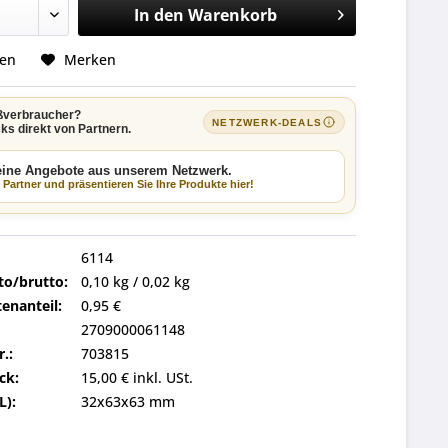
In den
Warenkorb
hen
Merken
ßverbraucher?
NETZWERK-DEALS
ks direkt von Partnern.
keine Angebote aus unserem Netzwerk.
Partner und präsentieren Sie Ihre Produkte hier!
6114
to/brutto:
0,10 kg / 0,02 kg
enanteil:
0,95 €
2709000061148
r.:
703815
ck:
15,00 € inkl. USt.
L):
32x63x63 mm