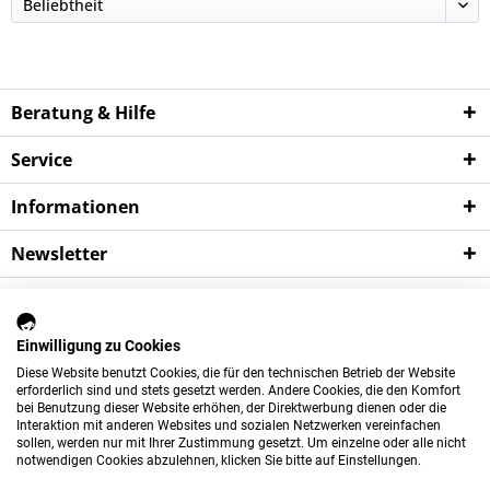
Beratung & Hilfe
Service
Informationen
Newsletter
*
Wichtige Hinweise:
Alle Preise verstehen sich zzgl. der gesetzlichen
Mehrwertsteuer sowie zzgl.
Versandkosten
und ggf.
Einwilligung zu Cookies
Nachnahmegebühren, sofern nicht anders beschrieben.
Diese Website benutzt Cookies, die für den technischen Betrieb der Website
erforderlich sind und stets gesetzt werden. Andere Cookies, die den Komfort
Das Angebot dieses Shops richtet sich ausschließlich an gewerbliche
bei Benutzung dieser Website erhöhen, der Direktwerbung dienen oder die
Kunden.
Der Mindestbestellwert beträgt 75 Euro.
Interaktion mit anderen Websites und sozialen Netzwerken vereinfachen
sollen, werden nur mit Ihrer Zustimmung gesetzt. Um einzelne oder alle nicht
Newsletter
Über uns
Kontakt
notwendigen Cookies abzulehnen, klicken Sie bitte auf Einstellungen.