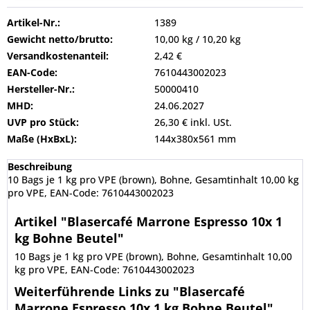
Artikel-Nr.:
1389
Gewicht netto/brutto:
10,00 kg / 10,20 kg
Versandkostenanteil:
2,42 €
EAN-Code:
7610443002023
Hersteller-Nr.:
50000410
MHD:
24.06.2027
UVP pro Stück:
26,30 € inkl. USt.
Maße (HxBxL):
144x380x561 mm
Beschreibung
10 Bags je 1 kg pro VPE (brown), Bohne, Gesamtinhalt 10,00 kg
pro VPE, EAN-Code: 7610443002023
Artikel "Blasercafé Marrone Espresso 10x 1
kg Bohne Beutel"
10 Bags je 1 kg pro VPE (brown), Bohne, Gesamtinhalt 10,00
kg pro VPE, EAN-Code: 7610443002023
Weiterführende Links zu "Blasercafé
Marrone Espresso 10x 1 kg Bohne Beutel"