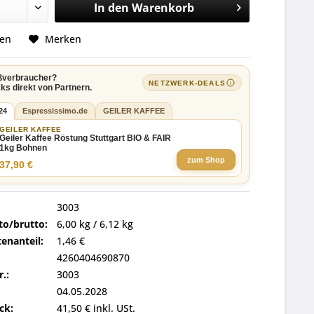
In den
Warenkorb
hen
Merken
ßverbraucher?
NETZWERK-DEALS
ks direkt von Partnern.
24
Espressissimo.de
GEILER KAFFEE
GEILER KAFFEE
Geiler Kaffee Röstung Stuttgart BIO & FAIR
1kg Bohnen
zum Shop
37,90 €
3003
to/brutto:
6,00 kg / 6,12 kg
enanteil:
1,46 €
4260404690870
r.:
3003
04.05.2028
ck:
41,50 € inkl. USt.