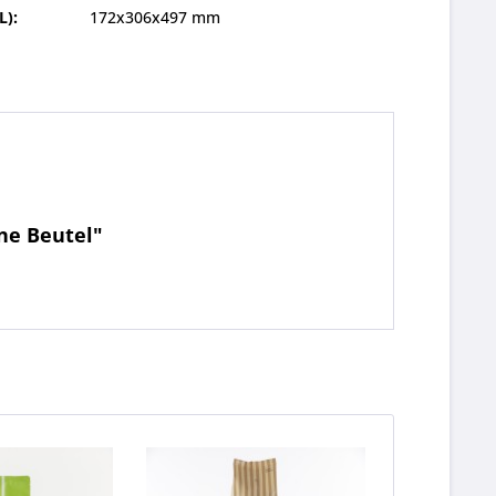
L):
172x306x497 mm
ne Beutel"