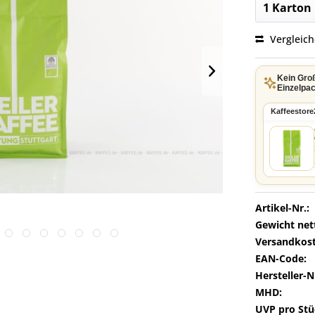
Vergleic
Kein Gro
Einzelpac
Kaffeestore
Artikel-Nr.:
Gewicht net
Versandkost
EAN-Code:
Hersteller-N
MHD:
UVP pro Stü