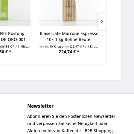
FEE Röstung
Blasercafé Marrone Espresso
Lucaffé Luc
 DE-ÖKO-001
10x 1 kg Bohne Beutel
Nespr
x...
m
(36,36 € * / 1 Kilogramm)
Inhalt
10 Kilogramm
(22,47 € * / 1 Kilogramm)
Inhalt
1.32 Kilo
80 € *
224,74 € *
71
Newsletter
Abonnieren Sie den kostenlosen Newsletter
und verpassen Sie keine Neuigkeit oder
Aktion mehr von Kaffee.de - B2B Shopping.