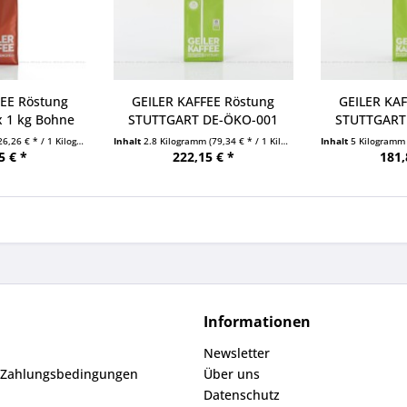
FEE Röstung
GEILER KAFFEE Röstung
GEILER KAF
 1 kg Bohne
STUTTGART DE-ÖKO-001
STUTTGART
tel
20x...
20
26,26 € * / 1 Kilogramm)
Inhalt
2.8 Kilogramm
(79,34 € * / 1 Kilogramm)
Inhalt
5 Kilogram
5 € *
222,15 € *
181,
Informationen
Newsletter
 Zahlungsbedingungen
Über uns
Datenschutz