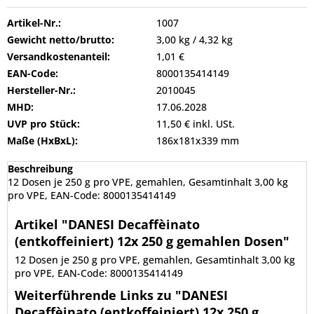
Artikel-Nr.:
1007
Gewicht netto/brutto:
3,00 kg / 4,32 kg
Versandkostenanteil:
1,01 €
EAN-Code:
8000135414149
Hersteller-Nr.:
2010045
MHD:
17.06.2028
UVP pro Stück:
11,50 € inkl. USt.
Maße (HxBxL):
186x181x339 mm
Beschreibung
12 Dosen je 250 g pro VPE, gemahlen, Gesamtinhalt 3,00 kg
pro VPE, EAN-Code: 8000135414149
Artikel "DANESI Decaffèinato
(entkoffeiniert) 12x 250 g gemahlen Dosen"
12 Dosen je 250 g pro VPE, gemahlen, Gesamtinhalt 3,00 kg
pro VPE, EAN-Code: 8000135414149
Weiterführende Links zu "DANESI
Decaffèinato (entkoffeiniert) 12x 250 g