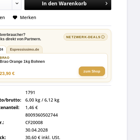
In den
Warenkorb
hen
Merken
ßverbraucher?
NETZWERK-DEALS
ks direkt von Partnern.
24
Espressissimo.de
BRAO
Brao Orange 1kg Bohnen
zum Shop
23,90 €
1791
to/brutto:
6,00 kg / 6,12 kg
enanteil:
1,46 €
8009360502744
r.:
CF20008
30.04.2028
ck:
30,60 € inkl. USt.