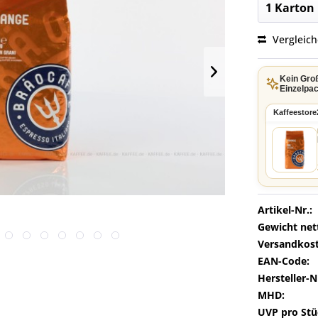
Vergleic
Kein Gro
Einzelpac
Kaffeestore
Artikel-Nr.:
Gewicht net
Versandkost
EAN-Code:
Hersteller-N
MHD:
UVP pro Stü