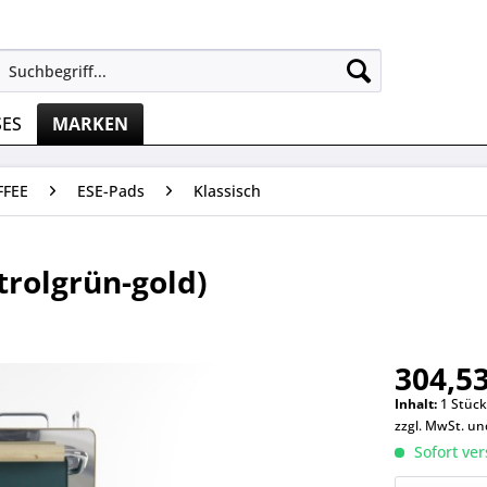
SES
MARKEN
FFEE
ESE-Pads
Klassisch
rolgrün-gold)
304,53
Inhalt:
1 Stüc
zzgl. MwSt. u
Sofort ver