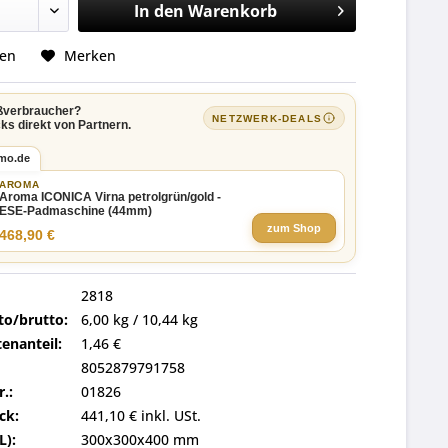
In den
Warenkorb
hen
Merken
ßverbraucher?
NETZWERK-DEALS
ks direkt von Partnern.
imo.de
AROMA
Aroma ICONICA Virna petrolgrün/gold -
ESE-Padmaschine (44mm)
zum Shop
468,90 €
2818
to/brutto:
6,00 kg / 10,44 kg
enanteil:
1,46 €
8052879791758
r.:
01826
ck:
441,10 € inkl. USt.
L):
300x300x400 mm