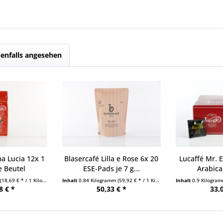
enfalls angesehen
a Lucia 12x 1
Blasercafé Lilla e Rose 6x 20
Lucaffé Mr. 
e Beutel
ESE-Pads je 7 g...
Arabica
(18,69 € * / 1 Kilogramm)
Inhalt
0.84 Kilogramm
(59,92 € * / 1 Kilogramm)
Inhalt
0.9 Kilogra
8 € *
50,33 € *
33,