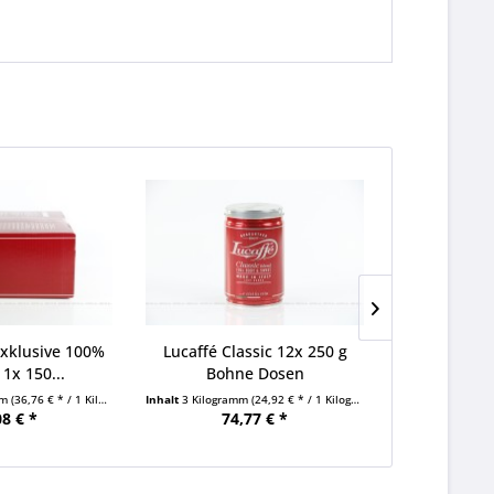
Exklusive 100%
Lucaffé Classic 12x 250 g
Lucaffé Mr.
 1x 150...
Bohne Dosen
Arabica 
mm
(36,76 € * / 1 Kilogramm)
Inhalt
3 Kilogramm
(24,92 € * / 1 Kilogramm)
Inhalt
3 Kilogra
08 € *
74,77 € *
90