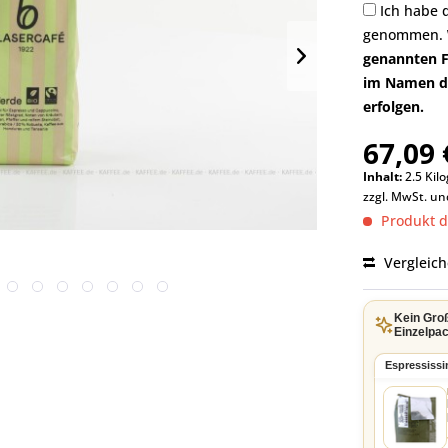
Ich habe 
genommen.
genannten F
im Namen di
erfolgen.
67,09 
Inhalt:
2.5 Kil
zzgl. MwSt. u
Produkt de
Vergleic
Kein Gro
Einzelpac
Espressiss