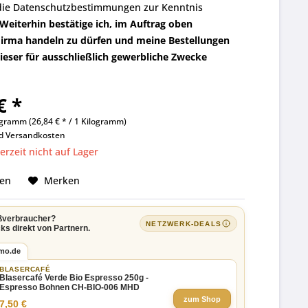
die
Datenschutzbestimmungen
zur Kenntnis
Weiterhin bestätige ich, im Auftrag oben
irma handeln zu dürfen und meine Bestellungen
eser für ausschließlich gewerbliche Zwecke
€ *
ogramm (26,84 € * / 1 Kilogramm)
nd
Versandkosten
rzeit nicht auf Lager
hen
Merken
ßverbraucher?
NETZWERK-DEALS
ks direkt von Partnern.
imo.de
BLASERCAFÉ
Blasercafé Verde Bio Espresso 250g -
Espresso Bohnen CH-BIO-006 MHD
zum Shop
7,50 €