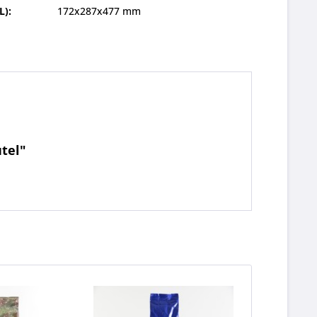
L):
172x287x477 mm
utel"