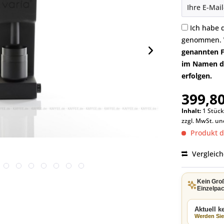
Ich habe 
genommen.
genannten F
im Namen di
erfolgen.
399,80
Inhalt:
1 Stüc
zzgl. MwSt. u
Produkt de
Vergleic
Kein Gro
Einzelpac
Aktuell 
Werden Sie 