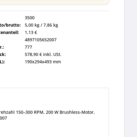
3500
to/brutto:
5,00 kg / 7,86 kg
enanteil:
1,13 €
4897105652007
r.:
777
ck:
578,90 € inkl. USt.
L):
190x294x493 mm
Drehzahl 150–300 RPM, 200 W Brushless-Motor,
2007